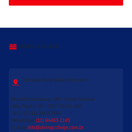
DIVING COLLEGE
Unidade Zona Oeste (Sumaré)
Rua Urbanizadora, 140 - Bairro Sumaré
São Paulo | SP - CEP 01252-040
Tel: +55 (11) 3863-2142
WhatsApp:
(11) 94463-1145
E-mail
:
info@divingcollege.com.br