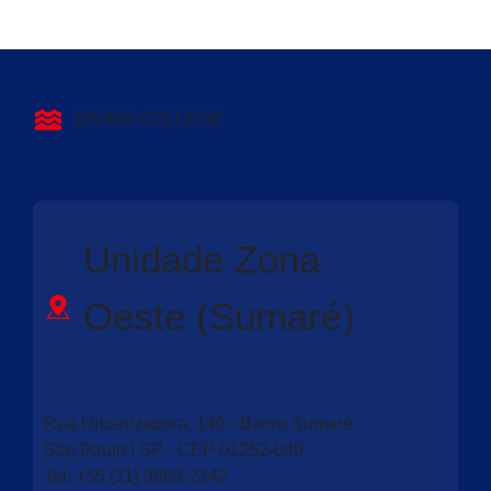
DIVING COLLEGE
Unidade Zona
Oeste (Sumaré)
Rua Urbanizadora, 140 - Bairro Sumaré
São Paulo | SP - CEP 01252-040
Tel: +55 (11) 3863-2142